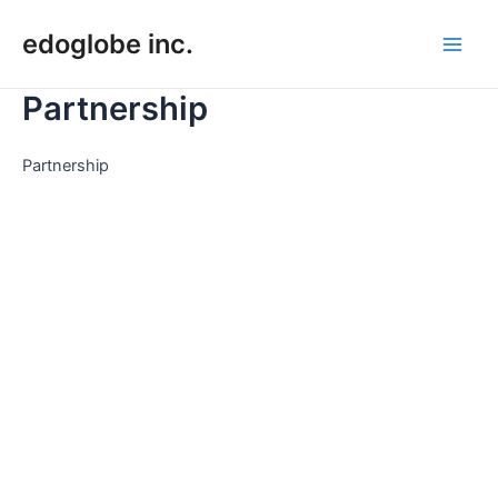
内
edoglobe inc.
容
Main
を
ス
Partnership
Men
キ
ッ
Partnership
プ