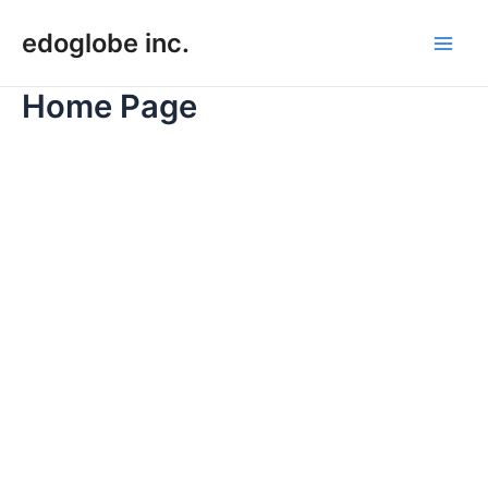
内
edoglobe inc.
容
Main
を
ス
Home Page
Men
キ
ッ
プ